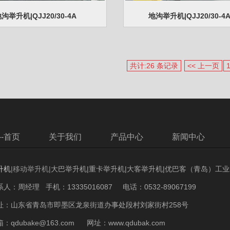
沟举升机|QJJ20/30-4A
地沟举升机|QJJ20/30-4
共计:26 条记录
<< 上一页
--首页
关于我们
产品中心
新闻中心
升机
|移动
举升机
|
大巴举升机|重卡举升机|大客举升机|优巴客（青岛）工
系人：周经理 手机：13335016087
电话：0532-89067199
址：山东省青岛市即墨区龙泉街道办事处段村刘家街村258号
：qdubake@163.com 网址：www.qdubak.com