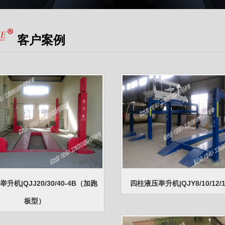
客户案例
升机|QJJ20/30/40-4B（加跑
四柱液压举升机|QJY8/10/12/1
板型）